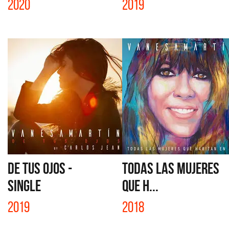
2020
2019
DE TUS OJOS -
TODAS LAS MUJERES
SINGLE
QUE H...
2019
2018