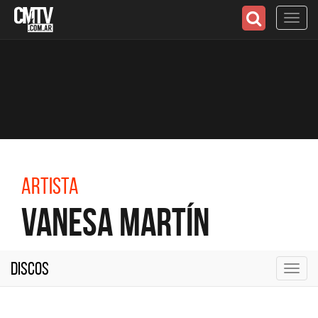
Toggl
navig
Artista
Vanesa Martín
Discos
Toggl
navig