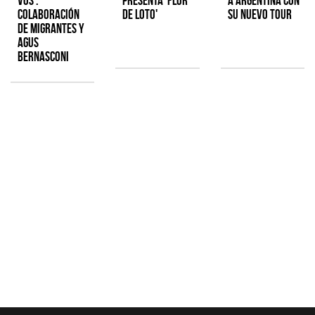
Vos':
presenta 'Flor
a Argentina con
colaboración
de Loto'
su nuevo tour
de Migrantes y
Agus
Bernasconi