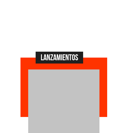
Lanzamientos
Dyango
La Joaqui