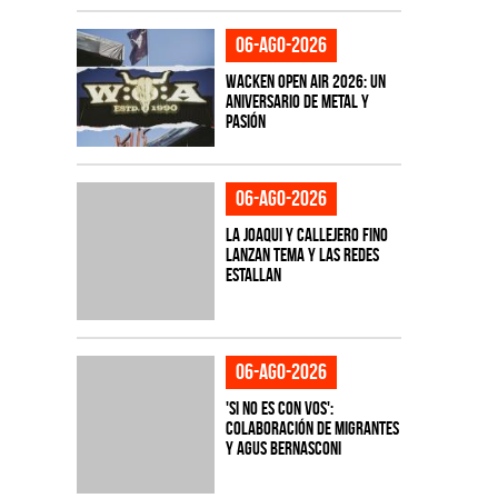
06-ago-2026
Wacken Open Air 2026: Un
aniversario de metal y
pasión
06-ago-2026
La Joaqui y Callejero Fino
lanzan tema y las redes
estallan
06-ago-2026
'Si No Es Con Vos':
colaboración de Migrantes
y Agus Bernasconi