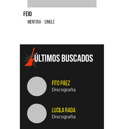
CUANDO QUIERAS, DONDE QUIERAS - SINGLE
TE VI - SI
Fito Páez
Discografía
Lucila Rada
Discografía
Sergio Denis
Discografía