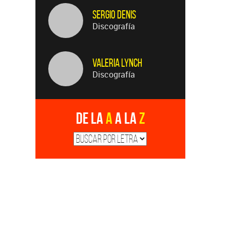
Valeria Lynch
Discografía
De la
A
a la
Z