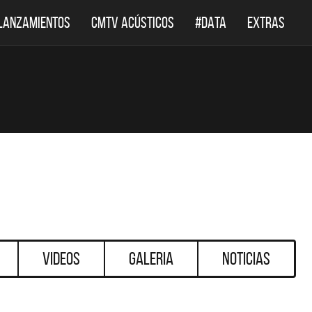
LANZAMIENTOS
CMTV ACÚSTICOS
#DATA
EXTRAS
Videos
Galeria
Noticias
DESTACADOS
DESTACADOS
 LEPPARD REGRESA A
EL DOCUMENTAL DE LOS