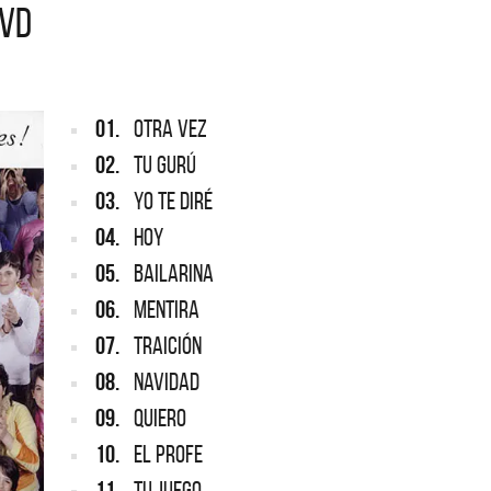
DVD
ENTINA
REDONDOS
Leppard vuelve a Argentina
Patricio Rey y sus Redonditos
Ricota, el documental
01.
OTRA VEZ
02.
TU GURÚ
03.
YO TE DIRÉ
04.
HOY
05.
BAILARINA
06.
MENTIRA
07.
TRAICIÓN
08.
NAVIDAD
09.
QUIERO
10.
EL PROFE
11.
TU JUEGO