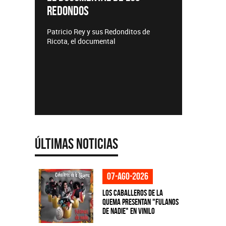
TEMP
Lanzamientos CMTV
Acústic
 de
Últimas Noticias
07-ago-2026
Los Caballeros de la
Quema presentan "Fulanos
de Nadie" en vinilo