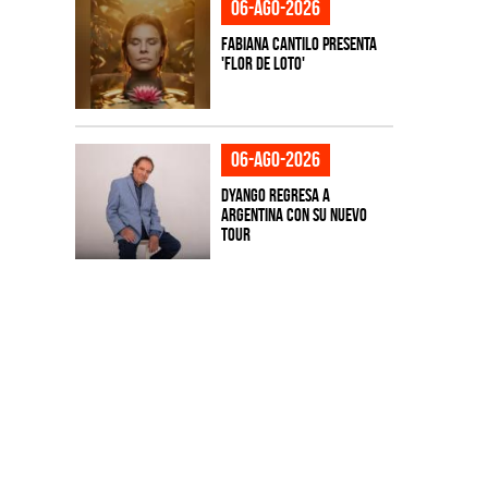
06-ago-2026
Fabiana Cantilo presenta
'Flor de Loto'
06-ago-2026
Dyango regresa a
Argentina con su nuevo
tour