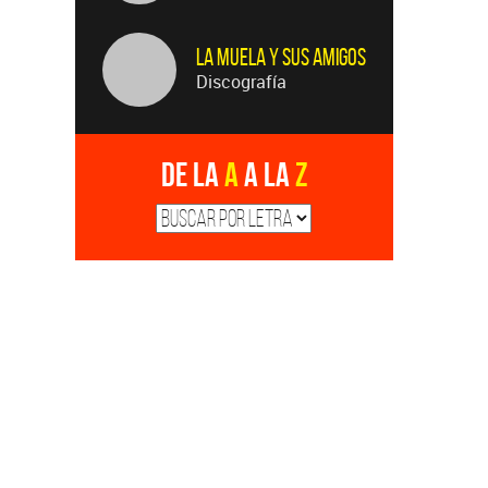
La Muela y Sus Amigos
Discografía
De la
A
a la
Z