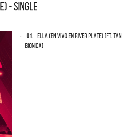
E) - SINGLE
ARGENTINA
REDONDOS
Def Leppard vuelve a Argentina
Patricio Rey y s
Ricota, el docum
01.
ELLA (EN VIVO EN RIVER PLATE) [FT. TAN
BIONICA]