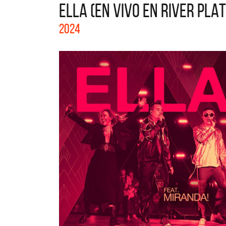
ELLA (EN VIVO EN RIVER PLAT
La colección completa de los CMTV
2024
Acústicos. Todos los meses se suman
nuevos artistas.