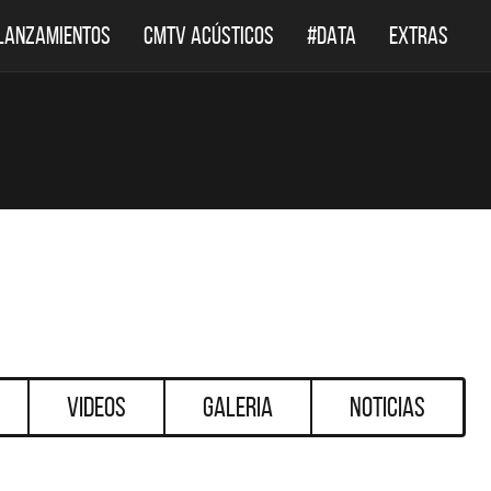
LANZAMIENTOS
CMTV ACÚSTICOS
#DATA
EXTRAS
Videos
Galeria
Noticias
DESTACADOS
DES
DEF LEPPARD REGRESA A
EL DOCUMENT