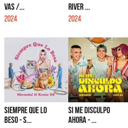
VAS /...
RIVER ...
2024
2024
SIEMPRE QUE LO
SI ME DISCULPO
BESO - S...
AHORA - ...