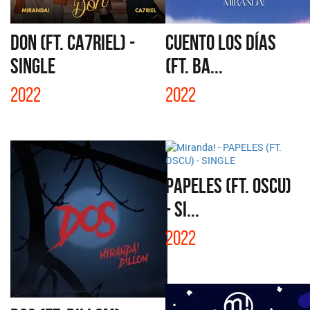
DON (FT. CA7RIEL) -
CUENTO LOS DÍAS
SINGLE
(FT. BA...
2022
2022
PAPELES (FT. OSCU)
- SI...
2022