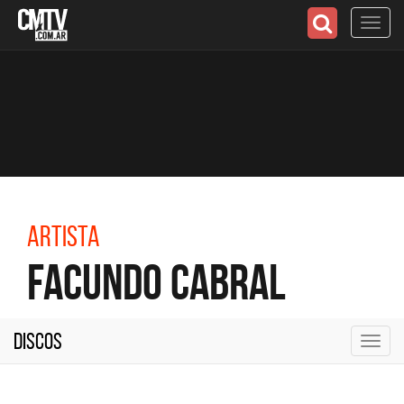
Toggl
navig
Artista
Facundo Cabral
Discos
Toggl
navig