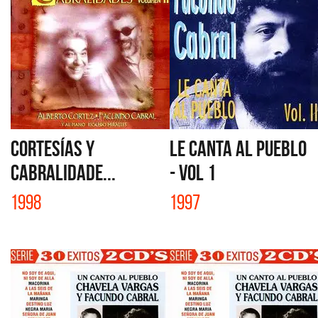
CORTESÍAS Y
LE CANTA AL PUEBLO
CABRALIDADE...
- VOL 1
1998
1997