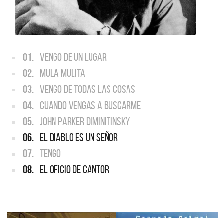
01.
VENGO DE UN LUGAR
02.
MULA MULITA
03.
VENGO DE TODAS LAS COSAS
04.
CUANDO VENGAS A BUSCARME
05.
JOHN PARKER DIMINITINSKY
06.
EL DIABLO ES UN SEÑOR
07.
TENGO
08.
EL OFICIO DE CANTOR