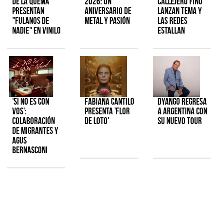
de la Quema
2026: Un
Callejero Fino
presentan
aniversario de
lanzan tema y
"Fulanos de
metal y pasión
las redes
Nadie" en vinilo
estallan
'Si No Es Con
Fabiana Cantilo
Dyango regresa
Vos':
presenta 'Flor
a Argentina con
colaboración
de Loto'
su nuevo tour
de Migrantes y
Agus
Bernasconi