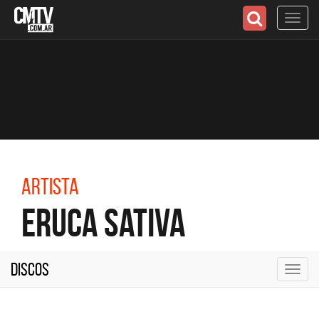
Toggl
navig
Artista
Eruca Sativa
Discos
Toggl
navig