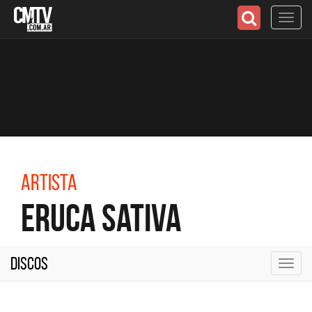
Toggl
navig
Artista
Eruca Sativa
Discos
Toggl
navig