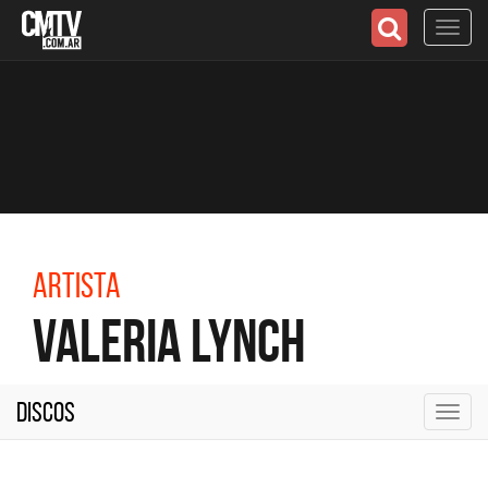
Toggl
navig
Artista
Valeria Lynch
Discos
Toggl
navig