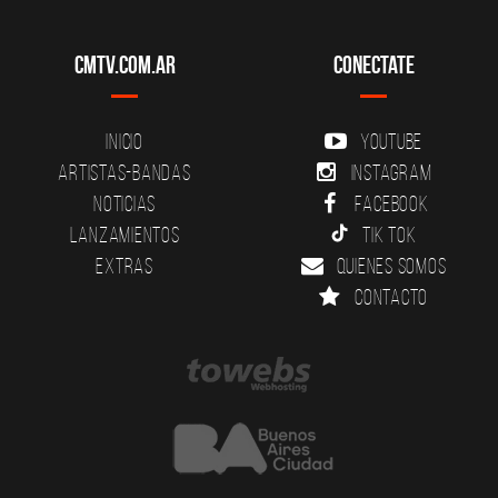
CMTV.com.ar
Conectate
Inicio
YouTube
Artistas-Bandas
Instagram
Noticias
Facebook
Lanzamientos
Tik Tok
Extras
Quienes somos
Contacto