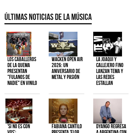
Últimas Noticias de la Música
Los Caballeros
Wacken Open Air
La Joaqui y
de la Quema
2026: Un
Callejero Fino
presentan
aniversario de
lanzan tema y
"Fulanos de
metal y pasión
las redes
Nadie" en vinilo
estallan
'Si No Es Con
Fabiana Cantilo
Dyango regresa
Vos':
presenta 'Flor
a Argentina con