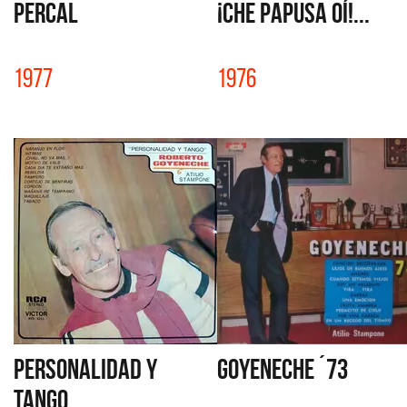
PERCAL
¡CHE PAPUSA OÍ!...
1977
1976
PERSONALIDAD Y
GOYENECHE ´73
TANGO