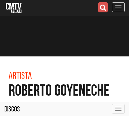
Toggl
navig
Artista
Roberto Goyeneche
Discos
Toggl
navig