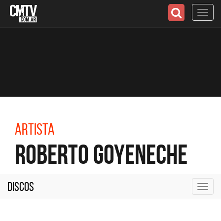
Toggl
navig
Artista
Roberto Goyeneche
Discos
Toggl
navig