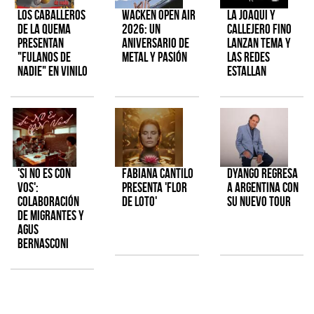
Los Caballeros
Wacken Open Air
La Joaqui y
de la Quema
2026: Un
Callejero Fino
presentan
aniversario de
lanzan tema y
"Fulanos de
metal y pasión
las redes
Nadie" en vinilo
estallan
'Si No Es Con
Fabiana Cantilo
Dyango regresa
Vos':
presenta 'Flor
a Argentina con
colaboración
de Loto'
su nuevo tour
de Migrantes y
Agus
Bernasconi