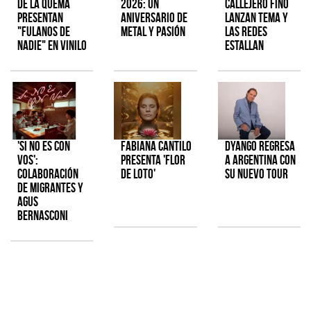
de la Quema
2026: Un
Callejero Fino
presentan
aniversario de
lanzan tema y
"Fulanos de
metal y pasión
las redes
Nadie" en vinilo
estallan
'Si No Es Con
Fabiana Cantilo
Dyango regresa
Vos':
presenta 'Flor
a Argentina con
colaboración
de Loto'
su nuevo tour
de Migrantes y
Agus
Bernasconi