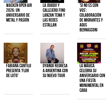
Wacken Open Air
La Joaqui y
'Si No Es Con
2026: Un
Callejero Fino
Vos':
aniversario de
lanzan tema y
colaboración
metal y pasión
las redes
de Migrantes y
estallan
Agus
Bernasconi
Fabiana Cantilo
Dyango regresa
La Mágica
presenta 'Flor
a Argentina con
celebra su
de Loto'
su nuevo tour
aniversario con
una fiesta
monumental en
CABA