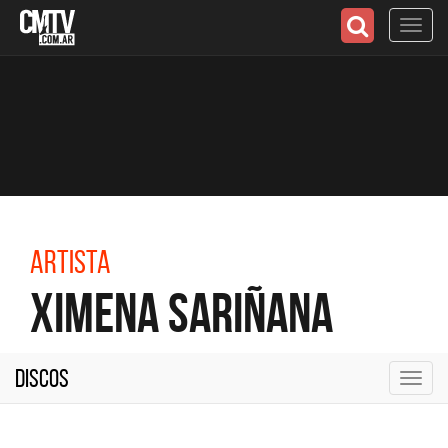
Toggl
navig
Artista
Ximena Sariñana
Discos
Toggl
navig