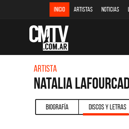
INICIO
ARTISTAS
NOTICIAS
Artista
Natalia LaFourca
Biografía
Discos y Letras
DESTACADOS
CMTV ACÚSTICOS
D