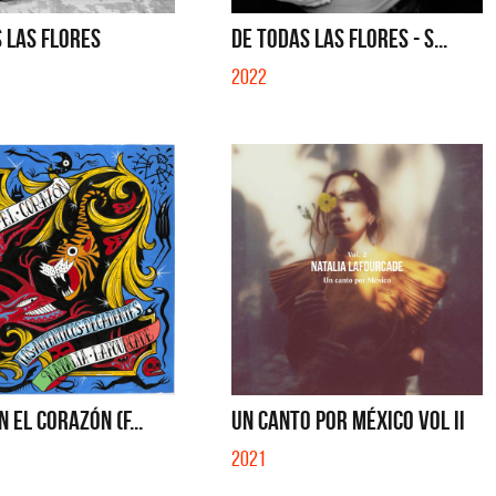
 SE MUELA LA MUELA - SINGLE
QUE NO SE MUELA LA MUELA - SINGL
 LAS FLORES
DE TODAS LAS FLORES - S...
2022
N EL CORAZÓN (F...
UN CANTO POR MÉXICO VOL II
2021