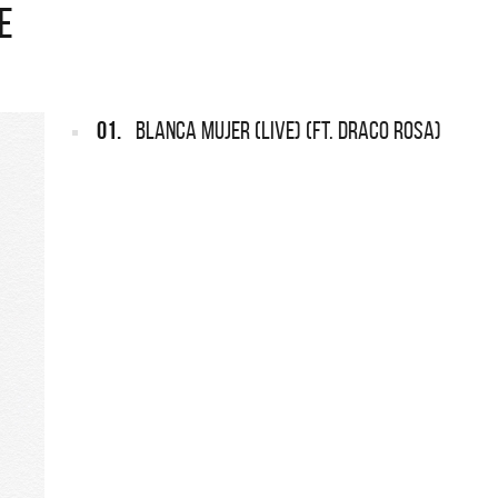
E
RGENTINA
REDONDOS
ef Leppard vuelve a Argentina
Patricio Rey y sus Redondi
Ricota, el documental
01.
BLANCA MUJER (LIVE) (FT. DRACO ROSA)