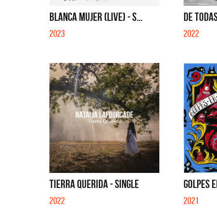
EN EL CIBER (LADO BE) - EP
QUE NO
BLANCA MUJER (LIVE) - S...
DE TODAS
2023
2022
TIERRA QUERIDA - SINGLE
GOLPES E
2022
2021