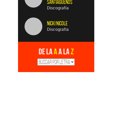
Santiagueños
Discografía
Nicki Nicole
Discografía
De la
A
a la
Z