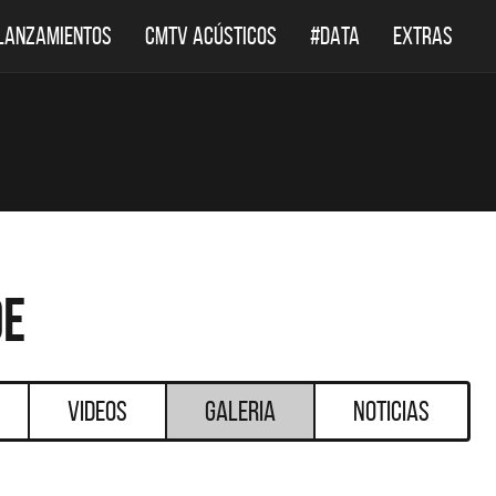
LANZAMIENTOS
CMTV ACÚSTICOS
#DATA
EXTRAS
de
Videos
Galeria
Noticias
DESTACADOS
DESTACADO
EF LEPPARD REGRESA A
EL DOCUMENTAL DE L