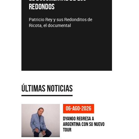
TE
Lanzamientos CMTV
Acús
tos de
Últimas Noticias
06-ago-2026
Dyango regresa a
Argentina con su nuevo
tour