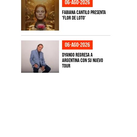
06-ago-2026
Fabiana Cantilo presenta
'Flor de Loto'
06-ago-2026
Dyango regresa a
Argentina con su nuevo
tour