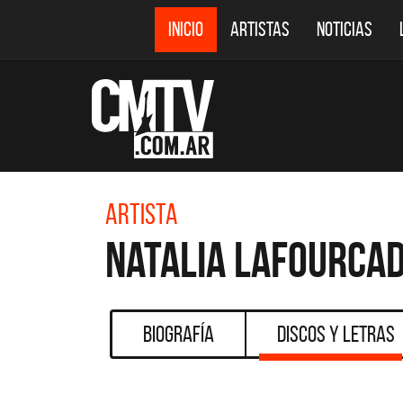
INICIO
ARTISTAS
NOTICIAS
Artista
Natalia LaFourca
Biografía
Discos y Letras
CMTV 