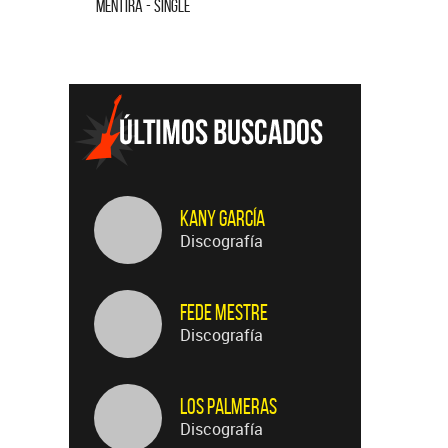
MENTIRA - SINGLE
CUANDO QUIERAS, DONDE QU
Kany García
Discografía
Fede Mestre
Discografía
Los Palmeras
Discografía