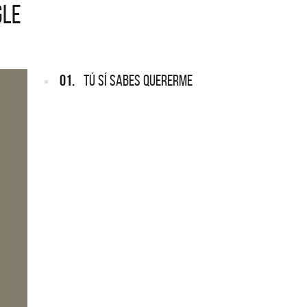
GLE
ARGENTINA
cción completa de los CMTV
os. Todos los meses se suman
Def Leppard vuelve a Argentina
rtistas.
01.
TÚ SÍ SABES QUERERME