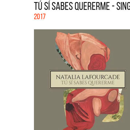
TÚ SÍ SABES QUERERME - SIN
La cole
2017
Acústic
nuevos a