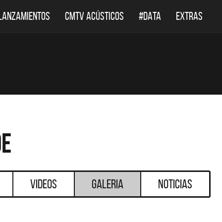
LANZAMIENTOS
CMTV ACÚSTICOS
#DATA
EXTRAS
de
Videos
Galeria
Noticias
DESTACADOS
DESTACADOS
ACÚSTICOS
DEF LEPPARD REGRESA A