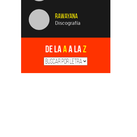
Rawayana
Discografía
De la
A
a la
Z