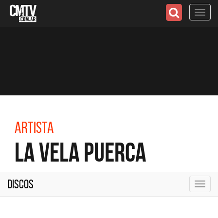
Toggl
navig
Artista
La Vela Puerca
Discos
Toggl
navig