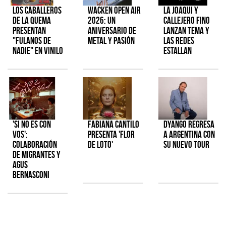
Los Caballeros
Wacken Open Air
La Joaqui y
de la Quema
2026: Un
Callejero Fino
presentan
aniversario de
lanzan tema y
"Fulanos de
metal y pasión
las redes
Nadie" en vinilo
estallan
'Si No Es Con
Fabiana Cantilo
Dyango regresa
Vos':
presenta 'Flor
a Argentina con
colaboración
de Loto'
su nuevo tour
de Migrantes y
Agus
Bernasconi