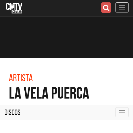
Toggl
navig
Artista
La Vela Puerca
Discos
Toggl
navig