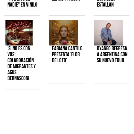
Nadie" en vinilo
estallan
'Si No Es Con
Fabiana Cantilo
Dyango regresa
Vos':
presenta 'Flor
a Argentina con
colaboración
de Loto'
su nuevo tour
de Migrantes y
Agus
Bernasconi