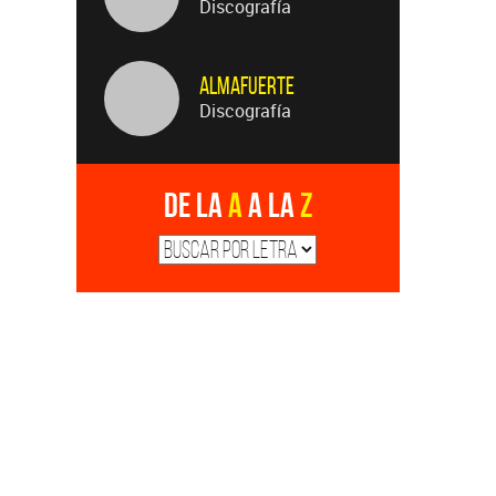
Discografía
Almafuerte
Discografía
De la
A
a la
Z