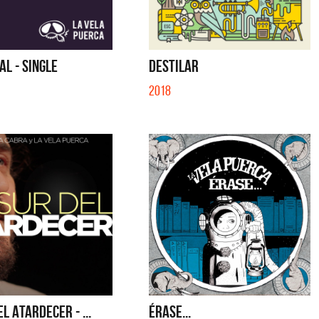
IBER (LADO BE) - EP
QUE NO SE MUELA LA MUELA - SINGLE
L - SINGLE
DESTILAR
2018
L ATARDECER - ...
ÉRASE...