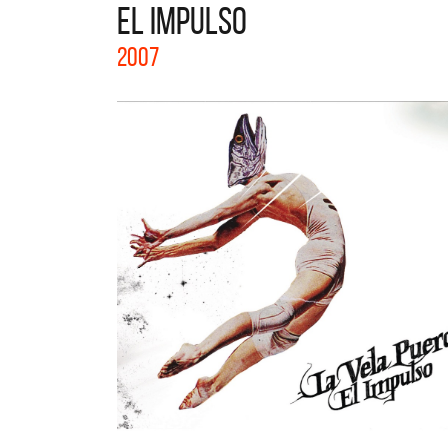
EL IMPULSO
La col
2007
Acústi
nuevos 