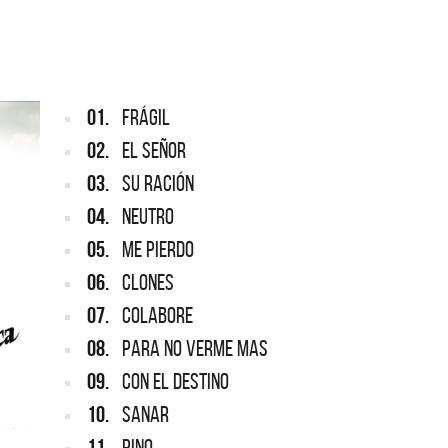
ARGENTINA
ección completa de los CMTV
cos. Todos los meses se suman
Def Leppard vuelve a Argentina
artistas.
01.
FRÁGIL
02.
EL SEÑOR
03.
SU RACIÓN
04.
NEUTRO
05.
ME PIERDO
06.
CLONES
07.
COLABORE
08.
PARA NO VERME MAS
09.
CON EL DESTINO
10.
SANAR
11.
PINO