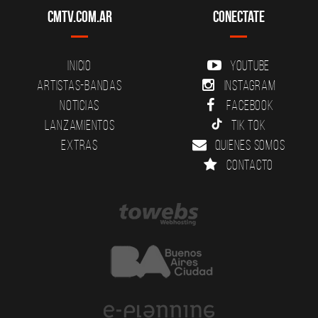
CMTV.com.ar
Conectate
Inicio
YouTube
Artistas-Bandas
Instagram
Noticias
Facebook
Lanzamientos
Tik Tok
Extras
Quienes somos
Contacto