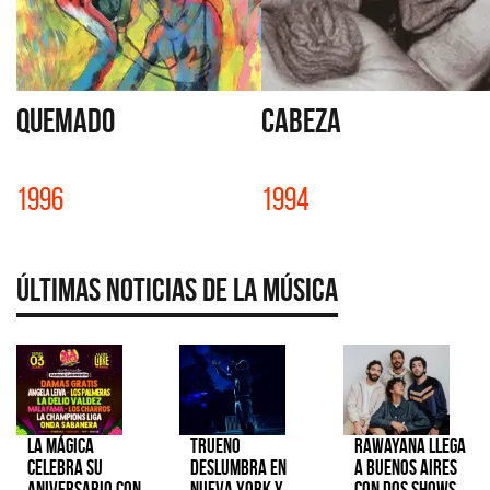
QUEMADO
CABEZA
1996
1994
Últimas Noticias de la Música
La Mágica
TRUENO
Rawayana llega
celebra su
deslumbra en
a Buenos Aires
aniversario con
Nueva York y
con dos shows