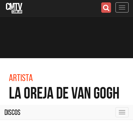
Toggl
navig
Artista
La Oreja de Van Gogh
Discos
Toggl
navig