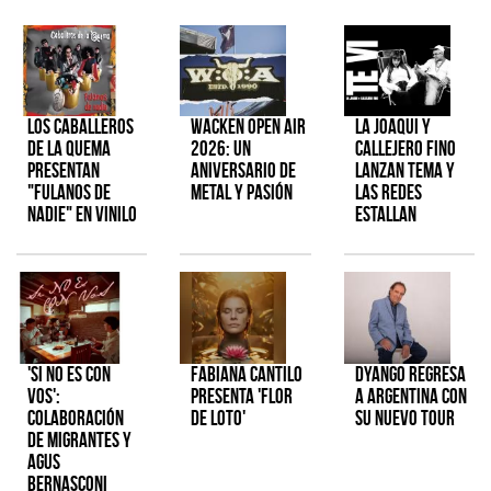
Los Caballeros
Wacken Open Air
La Joaqui y
de la Quema
2026: Un
Callejero Fino
presentan
aniversario de
lanzan tema y
"Fulanos de
metal y pasión
las redes
Nadie" en vinilo
estallan
'Si No Es Con
Fabiana Cantilo
Dyango regresa
Vos':
presenta 'Flor
a Argentina con
colaboración
de Loto'
su nuevo tour
de Migrantes y
Agus
Bernasconi