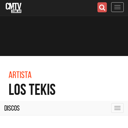
Toggl
navig
Artista
Los Tekis
Discos
Toggl
navig