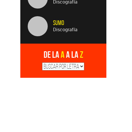
Discografía
Sumo
Discografía
De la
A
a la
Z