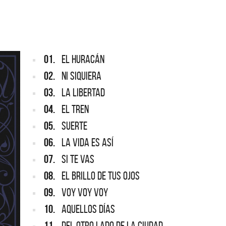
ARGENTINA
ección completa de los CMTV
cos. Todos los meses se suman
Def Leppard vuelve a Argentina
artistas.
01.
EL HURACÁN
02.
NI SIQUIERA
03.
LA LIBERTAD
04.
EL TREN
05.
SUERTE
06.
LA VIDA ES ASÍ
07.
SI TE VAS
08.
EL BRILLO DE TUS OJOS
09.
VOY VOY VOY
10.
AQUELLOS DÍAS
11.
DEL OTRO LADO DE LA CIUDAD