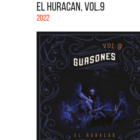
EL HURACAN, VOL.9
La col
2022
Acústi
nuevos 