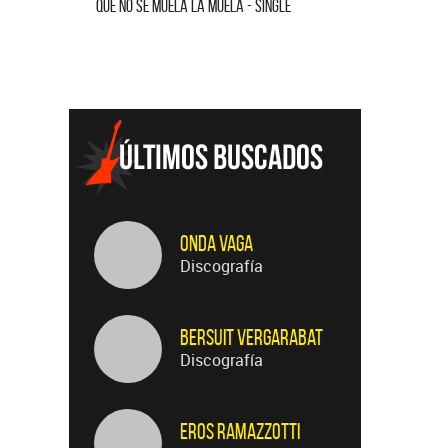
QUE NO SE MUELA LA MUELA - SINGLE
HOMENAJE A
Onda Vaga
Discografía
Bersuit Vergarabat
Discografía
Eros Ramazzotti