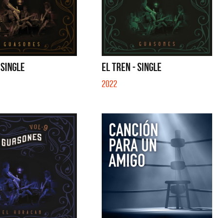
 SINGLE
EL TREN - SINGLE
2022
Cerati
La Muela y Sus Amigos