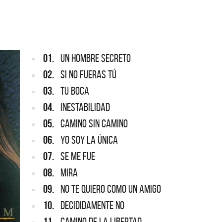
ARGENTINA
ección completa de los CMTV
cos. Todos los meses se suman
Def Leppard vuelve a Argentina
artistas.
01.
UN HOMBRE SECRETO
02.
SI NO FUERAS TÚ
03.
TU BOCA
04.
INESTABILIDAD
05.
CAMINO SIN CAMINO
06.
YO SOY LA ÚNICA
07.
SE ME FUE
08.
MIRA
09.
NO TE QUIERO COMO UN AMIGO
10.
DECIDIDAMENTE NO
11.
CAMINO DE LA LIBERTAD