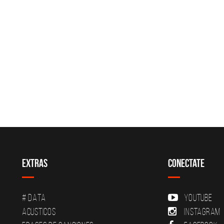
Extras
Conectate
# DATA
YouTube
Acusticos
Instagram