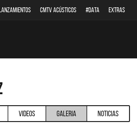
LANZAMIENTOS
CMTV ACÚSTICOS
#DATA
EXTRAS
z
Videos
Galeria
Noticias
DESTACADOS
DESTACADOS
 ACÚSTICOS
DEF LEPPARD REGRESA A