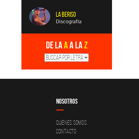
La Beriso
Discografía
De la
A
a la
Z
Nosotros
Quiénes Somos
Contacto