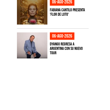
06-ago-2026
Fabiana Cantilo presenta
'Flor de Loto'
06-ago-2026
Dyango regresa a
Argentina con su nuevo
tour