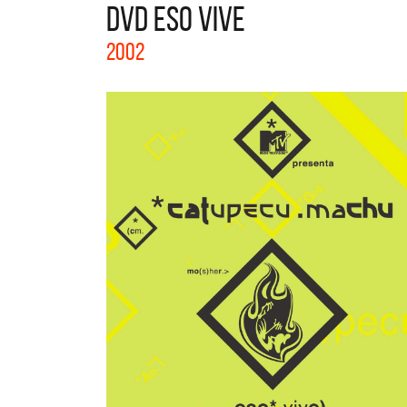
DVD ESO VIVE
La col
2002
Acústi
nuevos 