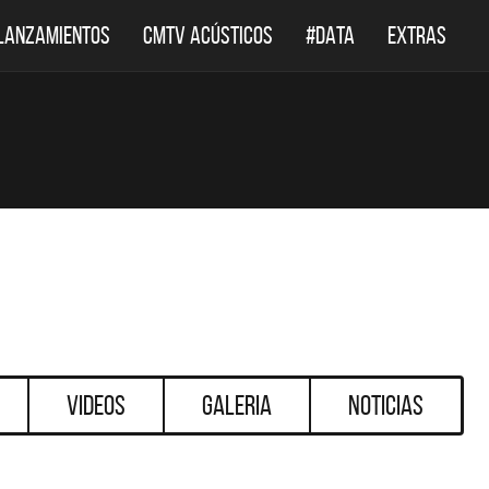
LANZAMIENTOS
CMTV ACÚSTICOS
#DATA
EXTRAS
Videos
Galeria
Noticias
DESTACADOS
DESTACADOS
 ACÚSTICOS
DEF LEPPARD REGRESA A