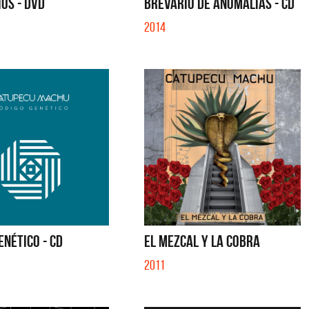
OS - DVD
BREVARIO DE ANOMALÍAS - CD
2014
ENÉTICO - CD
EL MEZCAL Y LA COBRA
2011
Cerati
La Muela y Sus Amigos