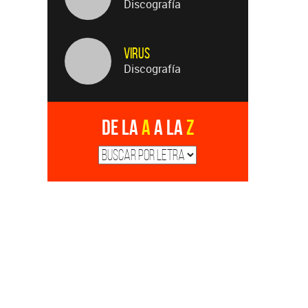
Discografía
Virus
Discografía
De la
A
a la
Z