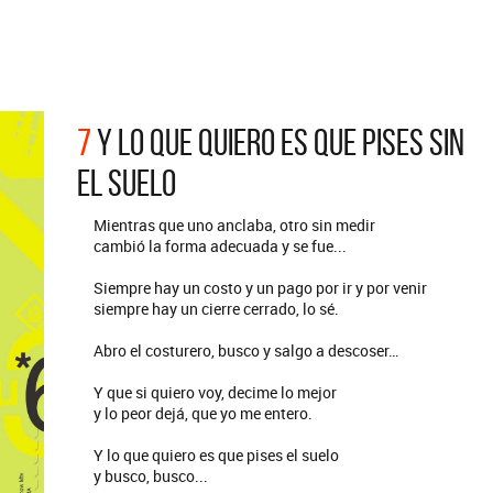
ARGENTINA
ección completa de los CMTV
cos. Todos los meses se suman
Def Leppard vuelve a Argentina
artistas.
7
Y LO QUE QUIERO ES QUE PISES SIN
EL SUELO
Mientras que uno anclaba, otro sin medir
cambió la forma adecuada y se fue...
Siempre hay un costo y un pago por ir y por venir
siempre hay un cierre cerrado, lo sé.
Abro el costurero, busco y salgo a descoser…
Y que si quiero voy, decime lo mejor
y lo peor dejá, que yo me entero.
Y lo que quiero es que pises el suelo
y busco, busco...