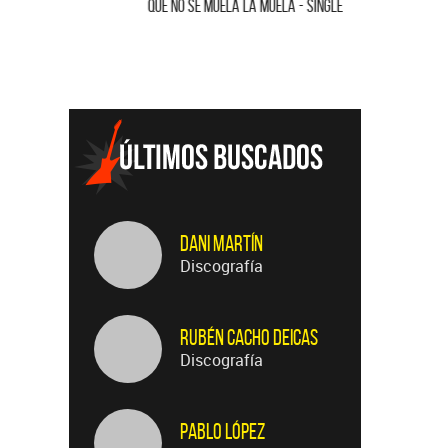
QUE NO SE MUELA LA MUELA - SINGLE
HOMENAJE A
Dani Martín
Discografía
Rubén Cacho Deicas
Discografía
Pablo López