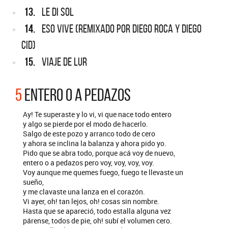
13.
LE DI SOL
14.
ESO VIVE (REMIXADO POR DIEGO ROCA Y DIEGO
CID)
15.
VIAJE DE LUR
5
ENTERO O A PEDAZOS
Ay! Te superaste y lo vi, vi que nace todo entero
y algo se pierde por el modo de hacerlo.
Salgo de este pozo y arranco todo de cero
y ahora se inclina la balanza y ahora pido yo.
Pido que se abra todo, porque acá voy de nuevo,
entero o a pedazos pero voy, voy, voy, voy.
Voy aunque me quemes fuego, fuego te llevaste un
sueño,
y me clavaste una lanza en el corazón.
Vi ayer, oh! tan lejos, oh! cosas sin nombre.
Hasta que se apareció, todo estalla alguna vez
párense, todos de pie, oh! subí el volumen cero.