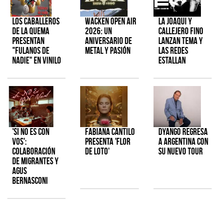
Los Caballeros
Wacken Open Air
La Joaqui y
de la Quema
2026: Un
Callejero Fino
presentan
aniversario de
lanzan tema y
"Fulanos de
metal y pasión
las redes
Nadie" en vinilo
estallan
'Si No Es Con
Fabiana Cantilo
Dyango regresa
Vos':
presenta 'Flor
a Argentina con
colaboración
de Loto'
su nuevo tour
de Migrantes y
Agus
Bernasconi