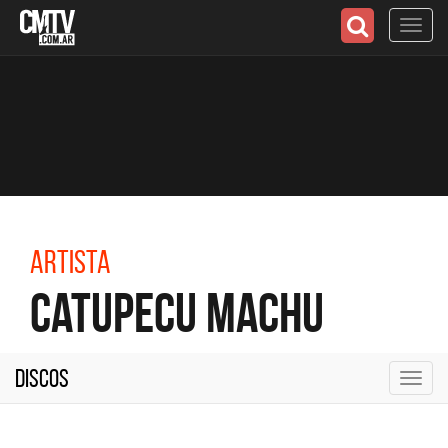
Toggl
navig
Artista
Catupecu Machu
Discos
Toggl
navig