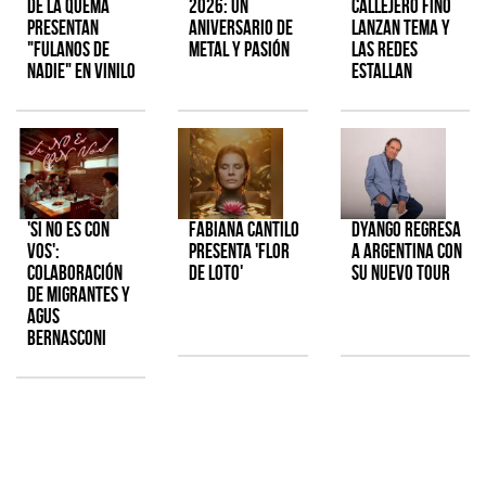
de la Quema
2026: Un
Callejero Fino
presentan
aniversario de
lanzan tema y
"Fulanos de
metal y pasión
las redes
Nadie" en vinilo
estallan
'Si No Es Con
Fabiana Cantilo
Dyango regresa
Vos':
presenta 'Flor
a Argentina con
colaboración
de Loto'
su nuevo tour
de Migrantes y
Agus
Bernasconi