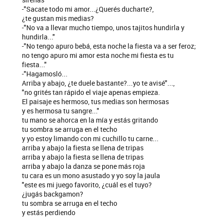
-"Sacate todo mi amor...¿Querés ducharte?,
¿te gustan mis medias?
-"No va a llevar mucho tiempo, unos tajitos hundirla y
hundirla..."
-"No tengo apuro bebá, esta noche la fiesta va a ser feroz;
no tengo apuro mi amor esta noche mi fiesta es tu
fiesta..."
-"Hagamosló...
Arriba y abajo, ¿te duele bastante?...yo te avisé"...,
"no grités tan rápido el viaje apenas empieza.
El paisaje es hermoso, tus medias son hermosas
y es hermosa tu sangre..."
tu mano se ahorca en la mía y estás gritando
tu sombra se arruga en el techo
y yo estoy limando con mi cuchillo tu carne...
arriba y abajo la fiesta se llena de tripas
arriba y abajo la fiesta se llena de tripas
arriba y abajo la danza se pone más roja
tu cara es un mono asustado y yo soy la jaula
"este es mi juego favorito, ¿cuál es el tuyo?
¿jugás backgamon?
tu sombra se arruga en el techo
y estás perdiendo