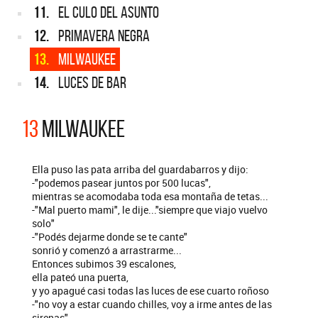
11.
EL CULO DEL ASUNTO
12.
PRIMAVERA NEGRA
13.
MILWAUKEE
14.
LUCES DE BAR
13
MILWAUKEE
Ella puso las pata arriba del guardabarros y dijo:
-"podemos pasear juntos por 500 lucas",
mientras se acomodaba toda esa montaña de tetas...
-"Mal puerto mami", le dije..."siempre que viajo vuelvo
solo"
-"Podés dejarme donde se te cante"
sonrió y comenzó a arrastrarme...
Entonces subimos 39 escalones,
ella pateó una puerta,
y yo apagué casi todas las luces de ese cuarto roñoso
-"no voy a estar cuando chilles, voy a irme antes de las
sirenas"