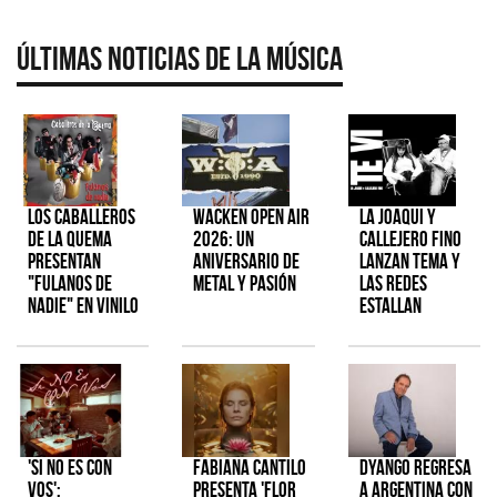
Últimas Noticias de la Música
Los Caballeros
Wacken Open Air
La Joaqui y
de la Quema
2026: Un
Callejero Fino
presentan
aniversario de
lanzan tema y
"Fulanos de
metal y pasión
las redes
Nadie" en vinilo
estallan
'Si No Es Con
Fabiana Cantilo
Dyango regresa
Vos':
presenta 'Flor
a Argentina con