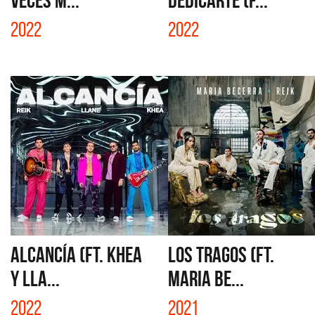
VECES M...
DEDICARTE (F...
2022
2022
ALCANCÍA (FT. KHEA
LOS TRAGOS (FT.
Y LLA...
MARIA BE...
2022
2021