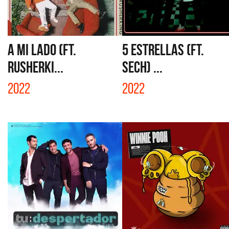
A MI LADO (FT.
5 ESTRELLAS (FT.
RUSHERKI...
SECH) ...
2022
2022