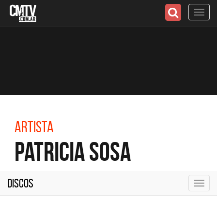
Toggl
navig
Artista
Patricia Sosa
Discos
Toggl
navig