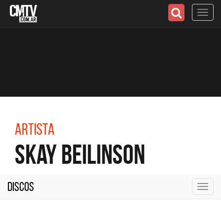
Toggl
navig
Artista
Skay Beilinson
Discos
Toggl
navig