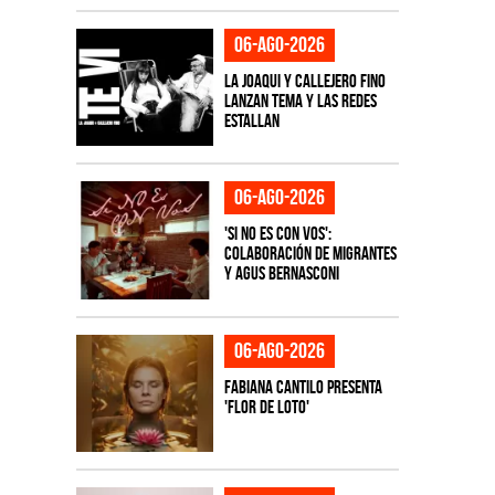
06-ago-2026
La Joaqui y Callejero Fino
lanzan tema y las redes
estallan
06-ago-2026
'Si No Es Con Vos':
colaboración de Migrantes
y Agus Bernasconi
06-ago-2026
Fabiana Cantilo presenta
'Flor de Loto'