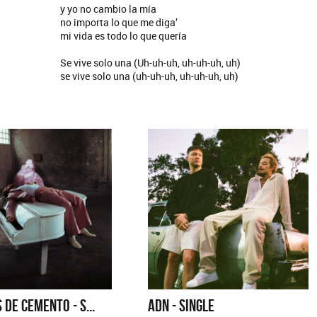
y yo no cambio la mía
no importa lo que me diga’
mi vida es todo lo que quería
Se vive solo una (Uh-uh-uh, uh-uh-uh, uh)
se vive solo una (uh-uh-uh, uh-uh-uh, uh)
 DE CEMENTO - S...
ADN - SINGLE