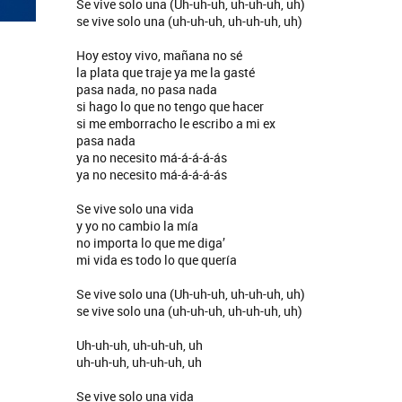
Se vive solo una (Uh-uh-uh, uh-uh-uh, uh)
se vive solo una (uh-uh-uh, uh-uh-uh, uh)
Hoy estoy vivo, mañana no sé
la plata que traje ya me la gasté
pasa nada, no pasa nada
si hago lo que no tengo que hacer
si me emborracho le escribo a mi ex
pasa nada
ya no necesito má-á-á-á-ás
ya no necesito má-á-á-á-ás
Se vive solo una vida
y yo no cambio la mía
no importa lo que me diga’
mi vida es todo lo que quería
Se vive solo una (Uh-uh-uh, uh-uh-uh, uh)
se vive solo una (uh-uh-uh, uh-uh-uh, uh)
Uh-uh-uh, uh-uh-uh, uh
uh-uh-uh, uh-uh-uh, uh
Se vive solo una vida