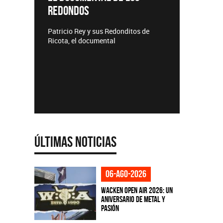
REDONDOS
Lanzamie
Patricio Rey y sus Redonditos de
Ricota, el documental
Últimas Noticias
06-ago-2026
Wacken Open Air 2026: Un
aniversario de metal y
pasión