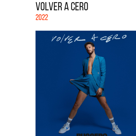
VOLVER A CERO
La col
2022
Acústi
nuevos 