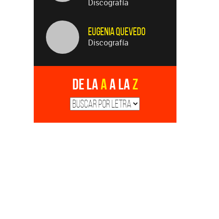
Discografía
Eugenia Quevedo
Discografía
De la
A
a la
Z