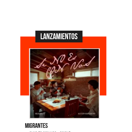
Lanzamientos
Migrantes
Emmanuel