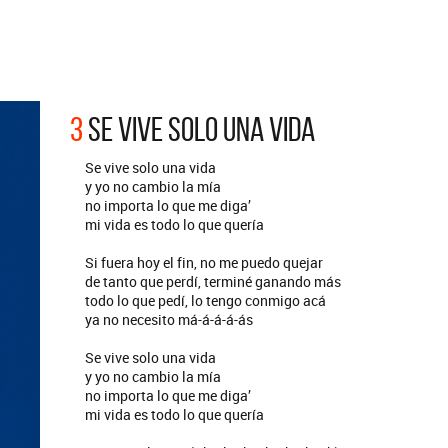
ARGENTINA
ección completa de los CMTV
cos. Todos los meses se suman
Def Leppard vuelve a Argentina
artistas.
3
SE VIVE SOLO UNA VIDA
Se vive solo una vida
y yo no cambio la mía
no importa lo que me diga’
mi vida es todo lo que quería
Si fuera hoy el fin, no me puedo quejar
de tanto que perdí, terminé ganando más
todo lo que pedí, lo tengo conmigo acá
ya no necesito má-á-á-á-ás
Se vive solo una vida
y yo no cambio la mía
no importa lo que me diga’
mi vida es todo lo que quería