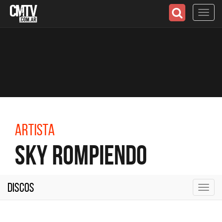
Toggl
navig
Artista
Sky Rompiendo
Discos
Toggl
navig