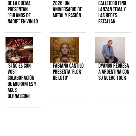
de la Quema
2026: Un
Callejero Fino
presentan
aniversario de
lanzan tema y
"Fulanos de
metal y pasión
las redes
Nadie" en vinilo
estallan
'Si No Es Con
Fabiana Cantilo
Dyango regresa
Vos':
presenta 'Flor
a Argentina con
colaboración
de Loto'
su nuevo tour
de Migrantes y
Agus
Bernasconi