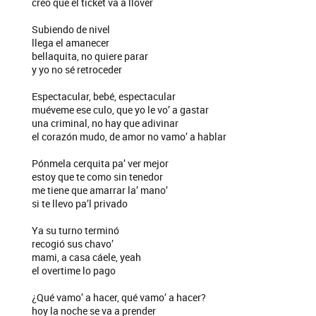
creo que el ticket va a llover
Subiendo de nivel
llega el amanecer
bellaquita, no quiere parar
y yo no sé retroceder
Espectacular, bebé, espectacular
muéveme ese culo, que yo le vo’ a gastar
una criminal, no hay que adivinar
el corazón mudo, de amor no vamo’ a hablar
Pónmela cerquita pa’ ver mejor
estoy que te como sin tenedor
me tiene que amarrar la’ mano’
si te llevo pa’l privado
Ya su turno terminó
recogió sus chavo’
mami, a casa cáele, yeah
el overtime lo pago
¿Qué vamo’ a hacer, qué vamo’ a hacer?
hoy la noche se va a prender