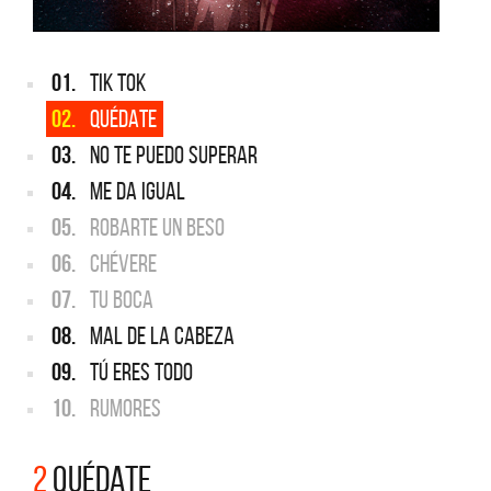
01.
TIK TOK
02.
QUÉDATE
03.
NO TE PUEDO SUPERAR
04.
ME DA IGUAL
05.
ROBARTE UN BESO
06.
CHÉVERE
07.
TU BOCA
08.
MAL DE LA CABEZA
09.
TÚ ERES TODO
10.
RUMORES
2
QUÉDATE