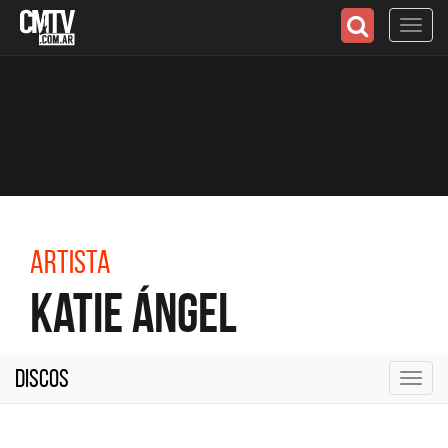
Toggl
navig
Artista
Katie Ángel
Discos
Toggl
navig