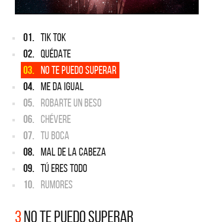
01.
TIK TOK
02.
QUÉDATE
03.
NO TE PUEDO SUPERAR
04.
ME DA IGUAL
05.
ROBARTE UN BESO
06.
CHÉVERE
07.
TU BOCA
08.
MAL DE LA CABEZA
09.
TÚ ERES TODO
10.
RUMORES
3
NO TE PUEDO SUPERAR