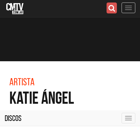
Toggl
navig
Artista
Katie Ángel
Discos
Toggl
navig