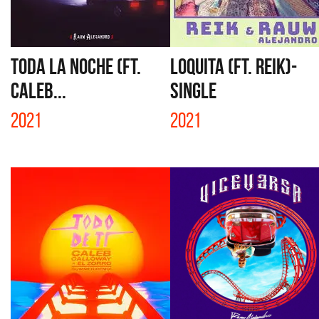
TODA LA NOCHE (FT.
LOQUITA (FT. REIK)-
CALEB...
SINGLE
2021
2021