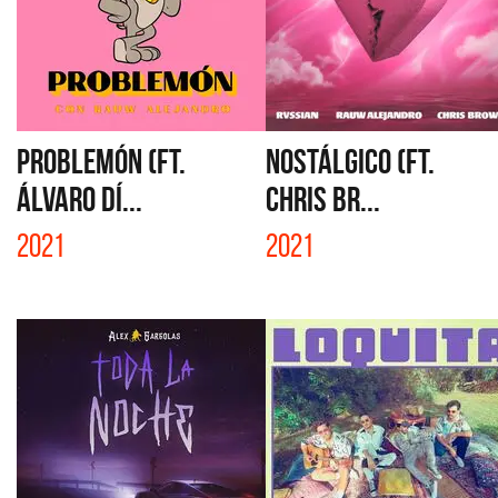
PROBLEMÓN (FT.
NOSTÁLGICO (FT.
ÁLVARO DÍ...
CHRIS BR...
2021
2021