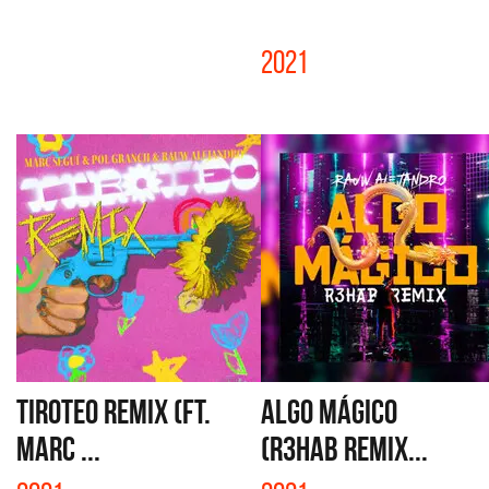
2021
TIROTEO REMIX (FT.
ALGO MÁGICO
MARC ...
(R3HAB REMIX...