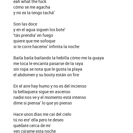
eah what the fuck
cómo se me agacha
y mi ex la tengo tachá’
Son las doce
y en el agua siguen los bote’
‘tás prendía’ en fuego
quiere que me sofoque
si te corre hacemo’ infinita la noche
Baila baila bailando la hebilla cómo me la guaya
me toca le encanta pasarse de la raya
sin ropa se nota que le gusta la playa
el abdomen y su booty están on fire
En el aire hay humo y no es del incienso
la bellaquera sigue en ascenso
nadie nos ve y el momento está intenso
dime si piensa’ lo que yo pienso
Hace unos días me caí del cielo
tú no ere’ ella pero te deseo
quédate cerca de mí
ven cúrame esta noche