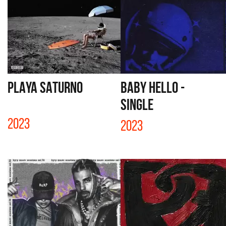
PLAYA SATURNO
BABY HELLO -
SINGLE
2023
2023