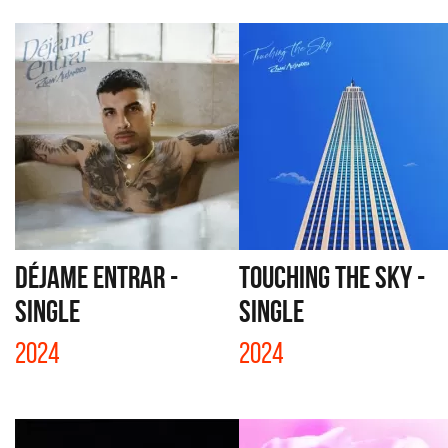
DÉJAME ENTRAR -
TOUCHING THE SKY -
SINGLE
SINGLE
2024
2024