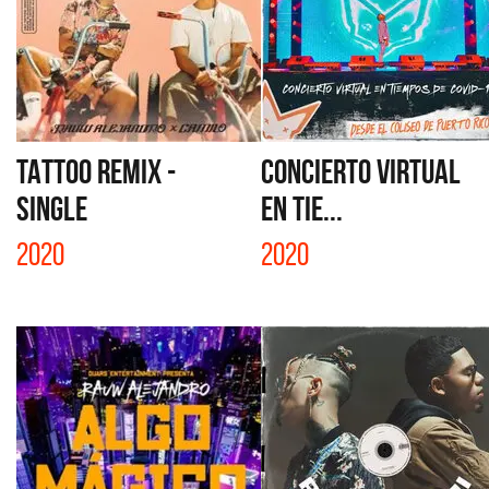
TATTOO REMIX -
CONCIERTO VIRTUAL
SINGLE
EN TIE...
2020
2020