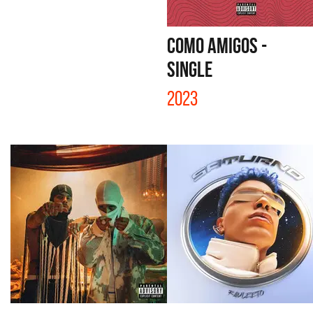
COMO AMIGOS -
SINGLE
2023