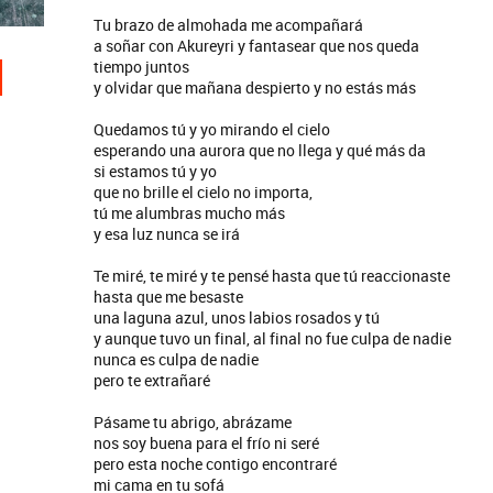
Tu brazo de almohada me acompañará
a soñar con Akureyri y fantasear que nos queda
tiempo juntos
y olvidar que mañana despierto y no estás más
Quedamos tú y yo mirando el cielo
esperando una aurora que no llega y qué más da
si estamos tú y yo
que no brille el cielo no importa,
tú me alumbras mucho más
y esa luz nunca se irá
Te miré, te miré y te pensé hasta que tú reaccionaste
hasta que me besaste
una laguna azul, unos labios rosados y tú
y aunque tuvo un final, al final no fue culpa de nadie
nunca es culpa de nadie
pero te extrañaré
Pásame tu abrigo, abrázame
nos soy buena para el frío ni seré
pero esta noche contigo encontraré
mi cama en tu sofá