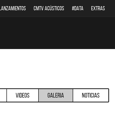
LANZAMIENTOS
CMTV ACÚSTICOS
#DATA
EXTRAS
Videos
Galeria
Noticias
DESTACADOS
DESTACADOS
 ACÚSTICOS
DEF LEPPARD REGRESA A