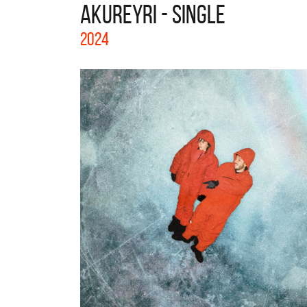
AKUREYRI - SINGLE
La col
2024
Acústi
nuevos 