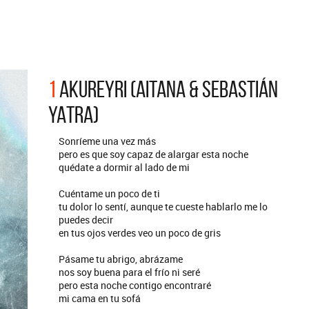
ARGENTINA
ección completa de los CMTV
cos. Todos los meses se suman
Def Leppard vuelve a Argentina
artistas.
1
AKUREYRI (AITANA & SEBASTIÁN
YATRA)
Sonríeme una vez más
pero es que soy capaz de alargar esta noche
quédate a dormir al lado de mi
Cuéntame un poco de ti
tu dolor lo sentí, aunque te cueste hablarlo me lo
puedes decir
en tus ojos verdes veo un poco de gris
Pásame tu abrigo, abrázame
nos soy buena para el frío ni seré
pero esta noche contigo encontraré
mi cama en tu sofá