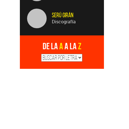
Serú Girán
Discografía
De la
A
a la
Z