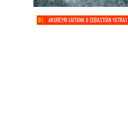
01.
AKUREYRI (AITANA & SEBASTIÁN YATRA)