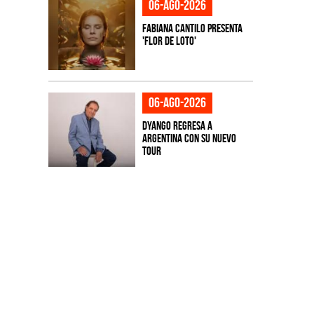
06-ago-2026
Fabiana Cantilo presenta
'Flor de Loto'
06-ago-2026
Dyango regresa a
Argentina con su nuevo
tour