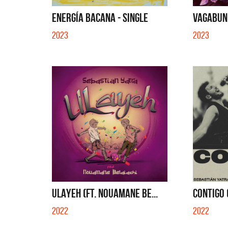
QUE NO SE MUELA LA 
ENERGÍA BACANA - SINGLE
VAGABUND
2023
2023
ULAYEH (FT. NOUAMANE BE...
CONTIGO (
2022
2022