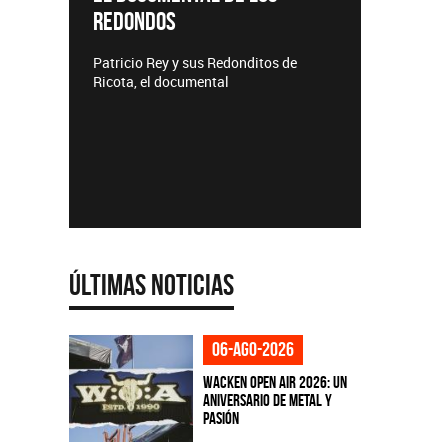
REDONDOS
Lanzamiento
Patricio Rey y sus Redonditos de
Ricota, el documental
Últimas Noticias
06-ago-2026
Wacken Open Air 2026: Un
aniversario de metal y
pasión