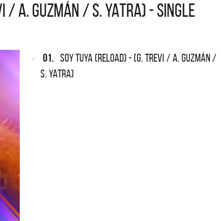
I / A. GUZMÁN / S. YATRA) - SINGLE
ARGENTINA
ón completa de los CMTV
 Todos los meses se suman
Def Leppard vuelve a Argentina
istas.
01.
SOY TUYA (RELOAD) - (G. TREVI / A. GUZMÁN /
S. YATRA)