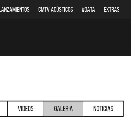
LANZAMIENTOS
CMTV ACÚSTICOS
#DATA
EXTRAS
Videos
Galeria
Noticias
DESTACADOS
DESTACADOS
ÚSTICOS
DEF LEPPARD REGRESA A