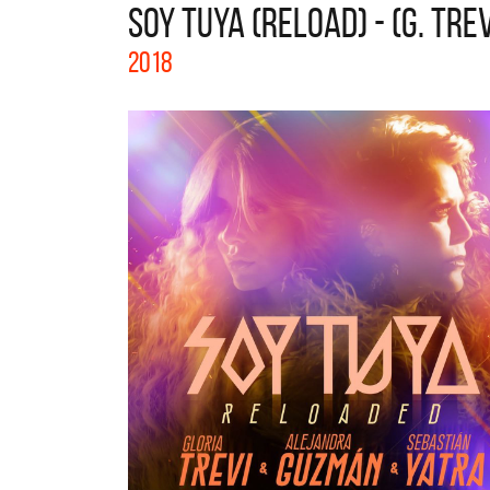
SOY TUYA (RELOAD) - (G. TREV
La colecci
2018
Acústicos.
nuevos art