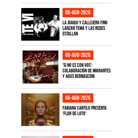
06-ago-2026
La Joaqui y Callejero Fino
lanzan tema y las redes
estallan
06-ago-2026
'Si No Es Con Vos':
colaboración de Migrantes
y Agus Bernasconi
06-ago-2026
Fabiana Cantilo presenta
'Flor de Loto'