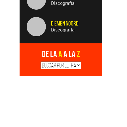
Diemen Noord
Discografía
De la
A
a la
Z