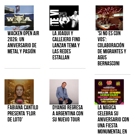
Wacken Open Air
La Joaqui y
'Si No Es Con
2026: Un
Callejero Fino
Vos':
aniversario de
lanzan tema y
colaboración
metal y pasión
las redes
de Migrantes y
estallan
Agus
Bernasconi
Fabiana Cantilo
Dyango regresa
La Mágica
presenta 'Flor
a Argentina con
celebra su
de Loto'
su nuevo tour
aniversario con
una fiesta
monumental en