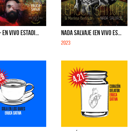
S CON VOS - SINGLE
YO SOY - SINGLE
 EN VIVO ESTADI...
NADA SALVAJE (EN VIVO ES...
2023