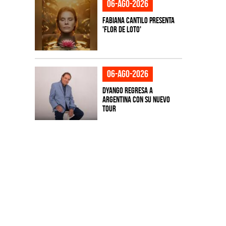
06-ago-2026
Fabiana Cantilo presenta
'Flor de Loto'
06-ago-2026
Dyango regresa a
Argentina con su nuevo
tour