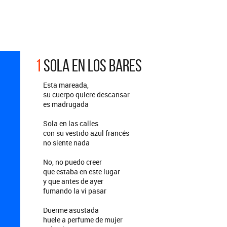
ARGENTINA
ección completa de los CMTV
cos. Todos los meses se suman
Def Leppard vuelve a Argentina
artistas.
1
SOLA EN LOS BARES
Esta mareada,
su cuerpo quiere descansar
es madrugada
Sola en las calles
con su vestido azul francés
no siente nada
No, no puedo creer
que estaba en este lugar
y que antes de ayer
fumando la vi pasar
Duerme asustada
huele a perfume de mujer