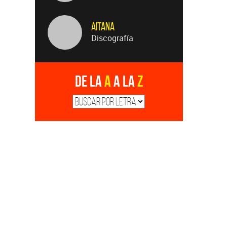
Aitana
Discografía
De la
A
a la
Z