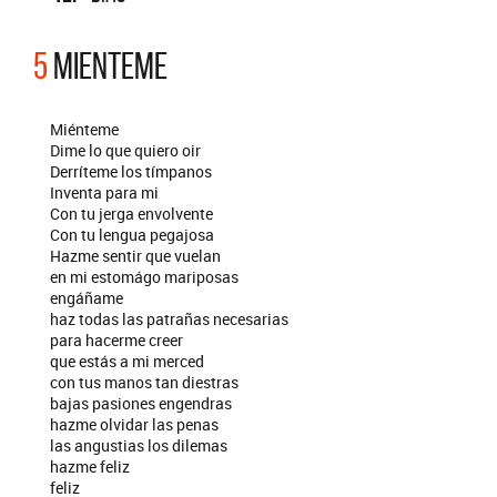
5
MIENTEME
Miénteme
Dime lo que quiero oir
Derríteme los tímpanos
Inventa para mi
Con tu jerga envolvente
Con tu lengua pegajosa
Hazme sentir que vuelan
en mi estomágo mariposas
engáñame
haz todas las patrañas necesarias
para hacerme creer
que estás a mi merced
con tus manos tan diestras
bajas pasiones engendras
hazme olvidar las penas
las angustias los dilemas
hazme feliz
feliz