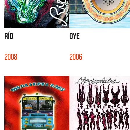
RÍO
OYE
2008
2006