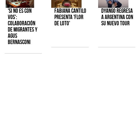
'Si No Es Con
Fabiana Cantilo
Dyango regresa
Vos':
presenta 'Flor
a Argentina con
colaboración
de Loto'
su nuevo tour
de Migrantes y
Agus
Bernasconi