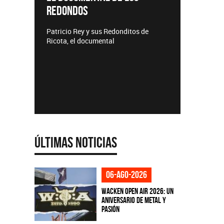
REDONDOS
Lanzamie
Patricio Rey y sus Redonditos de
Ricota, el documental
Últimas Noticias
06-ago-2026
Wacken Open Air 2026: Un
aniversario de metal y
pasión