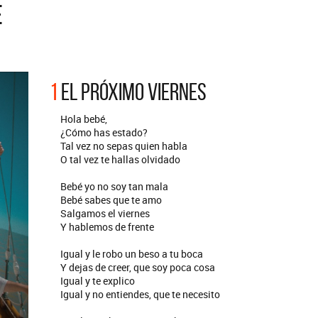
E
ARGENTINA
ección completa de los CMTV
cos. Todos los meses se suman
Def Leppard vuelve a Argentina
artistas.
1
EL PRÓXIMO VIERNES
Hola bebé,
¿Cómo has estado?
Tal vez no sepas quien habla
O tal vez te hallas olvidado
Bebé yo no soy tan mala
Bebé sabes que te amo
Salgamos el viernes
Y hablemos de frente
Igual y le robo un beso a tu boca
Y dejas de creer, que soy poca cosa
Igual y te explico
Igual y no entiendes, que te necesito