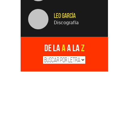
Leo García
Discografía
De la
A
a la
Z