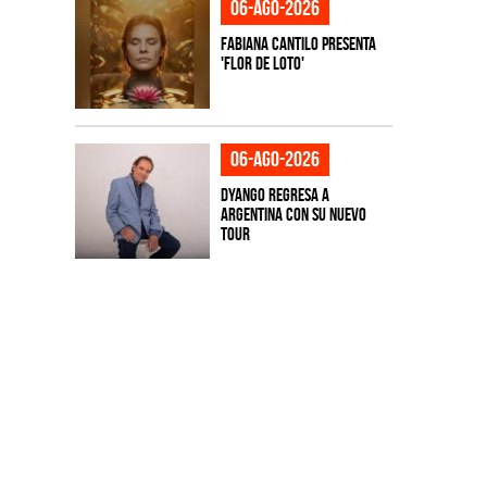
06-ago-2026
Fabiana Cantilo presenta
'Flor de Loto'
06-ago-2026
Dyango regresa a
Argentina con su nuevo
tour