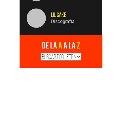
LiL CaKe
Discografía
De la
A
a la
Z