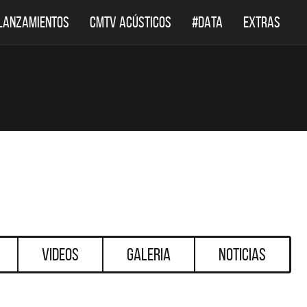
LANZAMIENTOS
CMTV ACÚSTICOS
#DATA
EXTRAS
Videos
Galeria
Noticias
DESTACADOS
DESTACADOS
 ACÚSTICOS
DEF LEPPARD REGRESA A