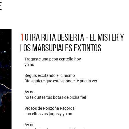
E
ARGENTINA
ección completa de los CMTV
cos. Todos los meses se suman
Def Leppard vuelve a Argentina
artistas.
1
OTRA RUTA DESIERTA - EL MISTER Y
LOS MARSUPIALES EXTINTOS
Tragaste una pepa centella hoy
yo no
Seguís excitando el cinismo
Dios quiere que estés donde te pueda ver
Ay no
no te quites tus botas de bicha fiel
Videos de Ponzoña Records
con ellos vos jugas y yo no
Ay no