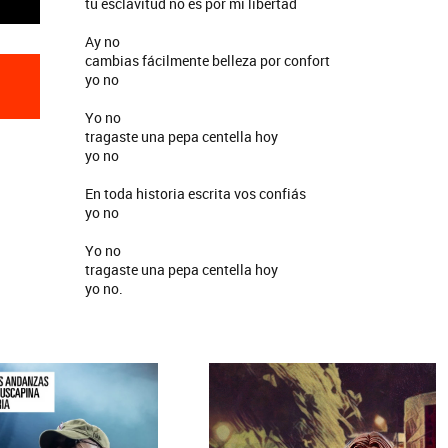
tu esclavitud no es por mi libertad
Ay no
cambias fácilmente belleza por confort
yo no
Yo no
tragaste una pepa centella hoy
yo no
En toda historia escrita vos confiás
yo no
Yo no
tragaste una pepa centella hoy
yo no.