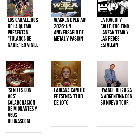
Los Caballeros
Wacken Open Air
La Joaqui y
de la Quema
2026: Un
Callejero Fino
presentan
aniversario de
lanzan tema y
"Fulanos de
metal y pasión
las redes
Nadie" en vinilo
estallan
'Si No Es Con
Fabiana Cantilo
Dyango regresa
Vos':
presenta 'Flor
a Argentina con
colaboración
de Loto'
su nuevo tour
de Migrantes y
Agus
Bernasconi