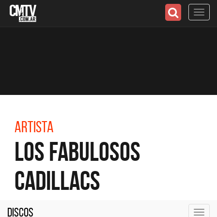
Toggl
navig
Artista
Los Fabulosos
Cadillacs
Discos
Toggl