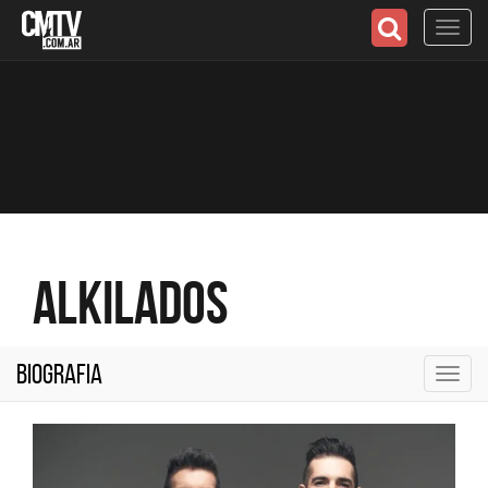
Toggl
navig
Alkilados
Biografia
Toggl
navig