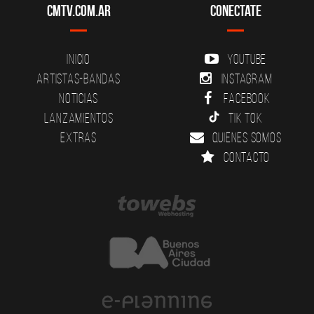
CMTV.com.ar
Conectate
Inicio
YouTube
Artistas-Bandas
Instagram
Noticias
Facebook
Lanzamientos
Tik Tok
Extras
Quienes somos
Contacto