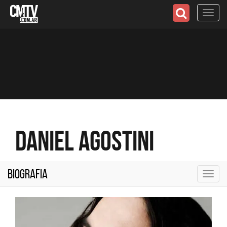
Toggl
navig
Daniel Agostini
Biografia
Toggl
navig