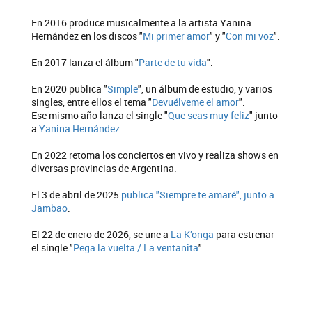
En 2016 produce musicalmente a la artista Yanina
Hernández en los discos "
Mi primer amor
" y "
Con mi voz
".
En 2017 lanza el álbum "
Parte de tu vida
".
En 2020 publica "
Simple
", un álbum de estudio, y varios
singles, entre ellos el tema "
Devuélveme el amor
".
Ese mismo año lanza el single "
Que seas muy feliz
" junto
a
Yanina Hernández
.
En 2022 retoma los conciertos en vivo y realiza shows en
diversas provincias de Argentina.
El 3 de abril de 2025
publica "Siempre te amaré", junto a
Jambao
.
El 22 de enero de 2026, se une a
La K’onga
para estrenar
el single "
Pega la vuelta / La ventanita
".