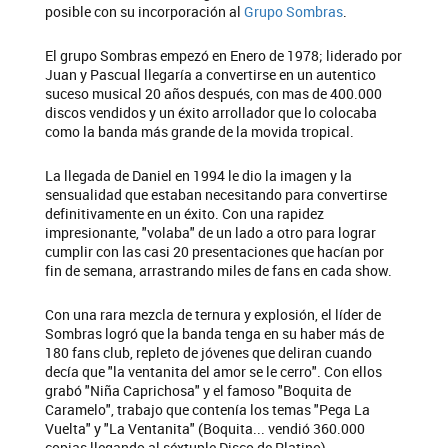
posible con su incorporación al
Grupo Sombras
.
El grupo Sombras empezó en Enero de 1978; liderado por
Juan y Pascual llegaría a convertirse en un autentico
suceso musical 20 años después, con mas de 400.000
discos vendidos y un éxito arrollador que lo colocaba
como la banda más grande de la movida tropical.
La llegada de Daniel en 1994 le dio la imagen y la
sensualidad que estaban necesitando para convertirse
definitivamente en un éxito. Con una rapidez
impresionante, "volaba" de un lado a otro para lograr
cumplir con las casi 20 presentaciones que hacían por
fin de semana, arrastrando miles de fans en cada show.
Con una rara mezcla de ternura y explosión, el líder de
Sombras logró que la banda tenga en su haber más de
180 fans club, repleto de jóvenes que deliran cuando
decía que "la ventanita del amor se le cerro". Con ellos
grabó "Niña Caprichosa" y el famoso "Boquita de
Caramelo", trabajo que contenía los temas "Pega La
Vuelta" y "La Ventanita" (Boquita... vendió 360.000
copias llegando al séxtuple Disco de Platino).