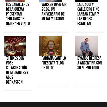
Los Caballeros
Wacken Open Air
La Joaqui y
de la Quema
2026: Un
Callejero Fino
presentan
aniversario de
lanzan tema y
"Fulanos de
metal y pasión
las redes
Nadie" en vinilo
estallan
'Si No Es Con
Fabiana Cantilo
Dyango regresa
Vos':
presenta 'Flor
a Argentina con
colaboración
de Loto'
su nuevo tour
de Migrantes y
Agus
Bernasconi