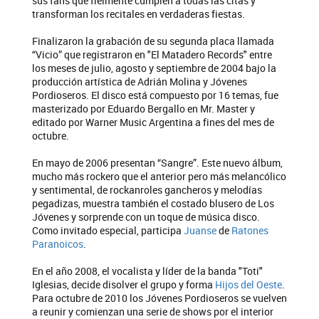
sus fans que fielmente cumplen a todas las citas y
transforman los recitales en verdaderas fiestas.
Finalizaron la grabación de su segunda placa llamada
“Vicio” que registraron en "El Matadero Records" entre
los meses de julio, agosto y septiembre de 2004 bajo la
producción artística de Adrián Molina y Jóvenes
Pordioseros. El disco está compuesto por 16 temas, fue
masterizado por Eduardo Bergallo en Mr. Master y
editado por Warner Music Argentina a fines del mes de
octubre.
En mayo de 2006 presentan “Sangre”. Este nuevo álbum,
mucho más rockero que el anterior pero más melancólico
y sentimental, de rockanroles gancheros y melodías
pegadizas, muestra también el costado blusero de Los
Jóvenes y sorprende con un toque de música disco.
Como invitado especial, participa
Juanse
de
Ratones
Paranoicos
.
En el año 2008, el vocalista y líder de la banda "Toti"
Iglesias, decide disolver el grupo y forma
Hijos del Oeste
.
Para octubre de 2010 los Jóvenes Pordioseros se vuelven
a reunir y comienzan una serie de shows por el interior