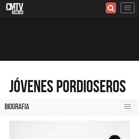
Toggl
navig
Jóvenes Pordioseros
Biografia
Toggl
navig