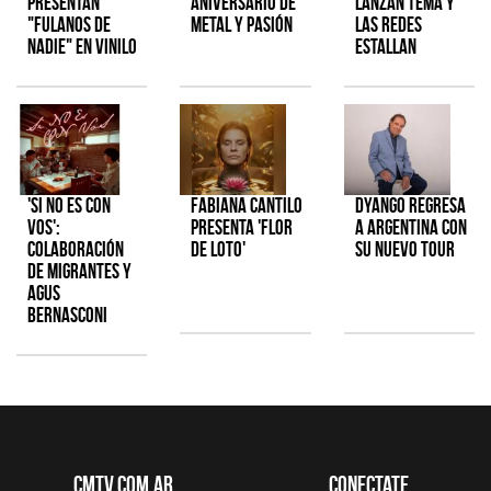
presentan
aniversario de
lanzan tema y
"Fulanos de
metal y pasión
las redes
Nadie" en vinilo
estallan
'Si No Es Con
Fabiana Cantilo
Dyango regresa
Vos':
presenta 'Flor
a Argentina con
colaboración
de Loto'
su nuevo tour
de Migrantes y
Agus
Bernasconi
CMTV.com.ar
Conectate