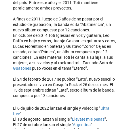
del país. Entre este año y el 2011, Toti mantiene
paralelamente ambos proyectos.
A fines de 2011, luego de 5 años de no pasar por el
estudio de grabación, la banda edita "Abstinencia", un
nuevo álbum compuesto por 12 canciones.
En octubre de 2014 Toti Iglesias en voz y guitarra, Leo
Raffa en bajo y coros, Juanjo Gaspari en guitarra y coros,
Lucas Fiorentino en batería y Gustavo "Zorro" Cejas en
teclado, editan"Pánico", un álbum compuesto por 12
canciones. En este material Toti le canta a su hija, a sus
mujeres, a sus vicios y al rock and roll. Facundo Soto de
Guasones
puso voces en el tema "Eterno".
El 24 de febrero de 2017 se publica "Late", nuevo sencillo
presentado en vivo en Cosquín Rock el 26 de ese mes. El
15 de septiembre editan "Late", sexto álbum de la banda,
compuesto por 13 canciones.
El 6 de julio de 2022 lanzan el single y videoclip "
Ultra
free
".
El 18 de agosto lanzan el single "
Llévate mis penas
".
El 27 de octubre lanzan el single "
Argentina
".