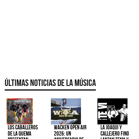
Últimas Noticias de la Música
Los Caballeros
Wacken Open Air
La Joaqui y
de la Quema
2026: Un
Callejero Fino