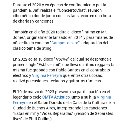
Durante el 2020 y en épocas de confinamiento por la
pandemia, Jaf, realiza el "ConciertoChat", reunión
cibernética donde junto con sus fans recorren una hora
de charlas y canciones.
También en el año 2020 redita el disco "Íntimo en Mr.
Jones", originalmente lanzado en 2014 y para finales de
año edita la canción "
Campos de oro
", adaptación del
clásico tema de Sting,
En 2022 edita su disco "
Nocivo
" del cual se desprende el
primer single “Estás en mí”, que lleva un ritmo reggae y la
misma fue grabada con Pablo Santos en el contrabajo
eléctrico y
Virginia Ferreyra
que, entre otras cosas,
realizó percusiones, teclados y guitarras rítmicas.
El 10 de marzo de 2023 presenta su participación en el
legendario ciclo
CMTV Acústico
junto a su hija
Virginia
Ferreyra
en el Salón Dorado de la Casa de la Cultura de la
Ciudad de Buenos Aires, interpretando las canciones
"Estás en mí" y "Vidas Separadas" (versión de Separates
lives" de
Phill Collins
).