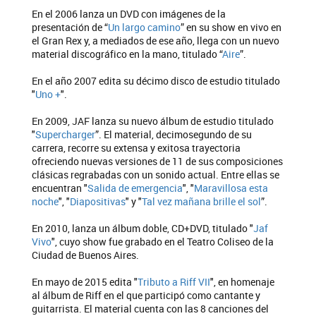
En el 2006 lanza un DVD con imágenes de la
presentación de “
Un largo camino
” en su show en vivo en
el Gran Rex y, a mediados de ese año, llega con un nuevo
material discográfico en la mano, titulado “
Aire
”.
En el año 2007 edita su décimo disco de estudio titulado
"
Uno +
".
En 2009, JAF lanza su nuevo álbum de estudio titulado
"
Supercharger
”. El material, decimosegundo de su
carrera, recorre su extensa y exitosa trayectoria
ofreciendo nuevas versiones de 11 de sus composiciones
clásicas regrabadas con un sonido actual. Entre ellas se
encuentran "
Salida de emergencia
", "
Maravillosa esta
noche
", "
Diapositivas
" y "
Tal vez mañana brille el sol
”.
En 2010, lanza un álbum doble, CD+DVD, titulado "
Jaf
Vivo
", cuyo show fue grabado en el Teatro Coliseo de la
Ciudad de Buenos Aires.
En mayo de 2015 edita "
Tributo a Riff VII
", en homenaje
al álbum de Riff en el que participó como cantante y
guitarrista. El material cuenta con las 8 canciones del