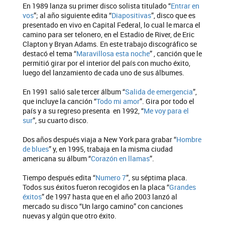
En 1989 lanza su primer disco solista titulado “
Entrar en
vos
”; al año siguiente edita “
Diapositivas
”, disco que es
presentado en vivo en Capital Federal, lo cual le marca el
camino para ser telonero, en el Estadio de River, de Eric
Clapton y Bryan Adams. En este trabajo discográfico se
destacó el tema “
Maravillosa esta noche
” , canción que le
permitió girar por el interior del país con mucho éxito,
luego del lanzamiento de cada uno de sus álbumes.
En 1991 salió sale tercer álbum “
Salida de emergencia
”,
que incluye la canción “
Todo mi amor
”. Gira por todo el
país y a su regreso presenta en 1992, “
Me voy para el
sur
”, su cuarto disco.
Dos años después viaja a New York para grabar “
Hombre
de blues
” y, en 1995, trabaja en la misma ciudad
americana su álbum “
Corazón en llamas
”.
Tiempo después edita “
Numero 7
”, su séptima placa.
Todos sus éxitos fueron recogidos en la placa “
Grandes
éxitos
” de 1997 hasta que en el año 2003 lanzó al
mercado su disco “Un largo camino” con canciones
nuevas y algún que otro éxito.