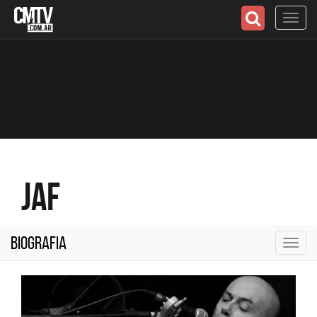
Toggl
navig
JAF
Biografia
Toggl
navig