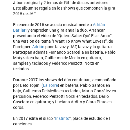
álbum original y 2 temas de Riff de discos anteriores.
Este álbum se regala en los shows que componen la gira
2015 de JAF.
En enero de 2016 se asocia musicalmente a
Adrián
Barilari
y empreden una gira anual a dúo. Arrancan
presentando el video de "Quiero Saber Qué Es el Amor",
una versión del tema "I Want To Know What Love Is", de
Foreigner.
Adrián
pone la voz y JAF, la voz y la guitarra.
Participan además Fernando Scarcella en batería, Pablo
Motyzak en bajo, Guillermo de Medio en guitarra,
samples y teclados y Federico Penzotti Norzi en
teclados.
Durante 2017 los shows del dúo continúan, acompañado
por Beto Topini (
La Torre
) en batería, Pablo Santos en
bajo, Guillermo De Medio en teclados, Mario González en
percusión, Federico Penzotti Norzi en teclados, Darío
Casciaro en guitarra; y Luciana Ardito y Clara Pinto en
coros.
En 2017 edita el disco "
Instinto
", placa de estudio de 11
canciones.