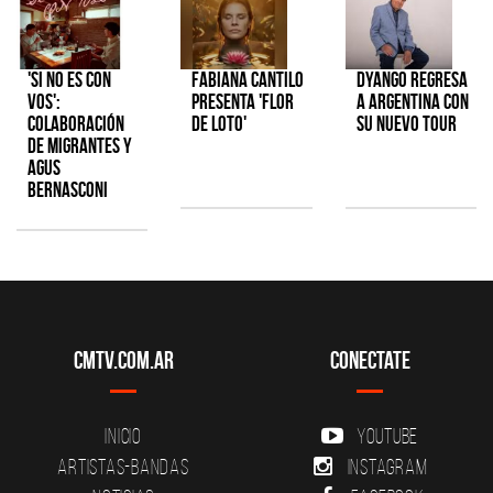
'Si No Es Con
Fabiana Cantilo
Dyango regresa
Vos':
presenta 'Flor
a Argentina con
colaboración
de Loto'
su nuevo tour
de Migrantes y
Agus
Bernasconi
CMTV.com.ar
Conectate
Inicio
YouTube
Artistas-Bandas
Instagram