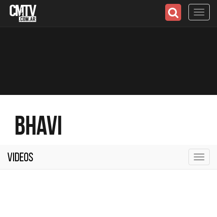
Toggl
navig
Bhavi
Videos
Toggl
navig