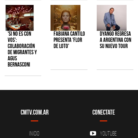
'Si No Es Con
Fabiana Cantilo
Dyango regresa
Vos':
presenta 'Flor
a Argentina con
colaboración
de Loto'
su nuevo tour
de Migrantes y
Agus
Bernasconi
CMTV.com.ar
Conectate
Inicio
YouTube