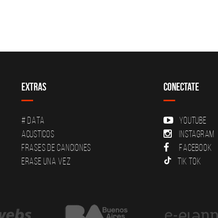
Extras
Conectate
# DATA
YouTube
Acusticos
Instagram
Frases de canciones
Facebook
Erase una vez
Tik Tok