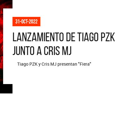
ARGENTINA
La colección completa de los CMTV
Acústicos. Todos los meses se suman
Def Leppard vuelve a
31-oct-2022
nuevos artistas.
Lanzamiento de Tiago PZK
junto a Cris MJ
Tiago PZK y Cris MJ presentan "Fiera"