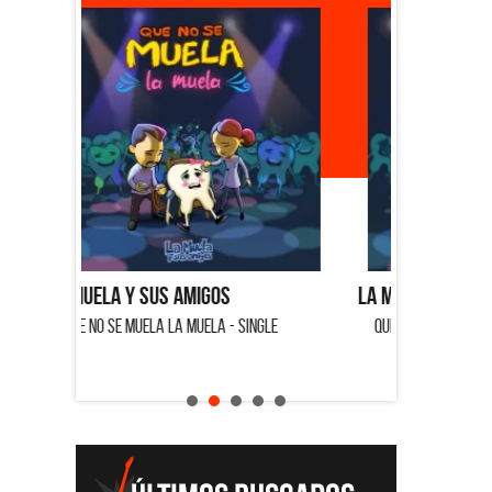
La Muela y Sus Amigos
Ángela 
SINGLE
QUE NO SE MUELA LA MUELA - SINGLE
HOMENAJ