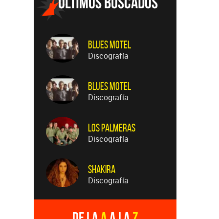
Blues Motel
Discografía
Blues Motel
Discografía
Los Palmeras
Discografía
Shakira
Discografía
De la
A
a la
Z